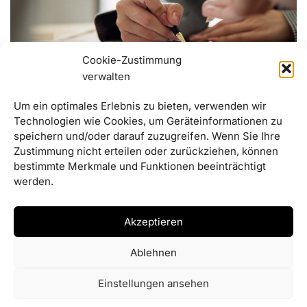
Cookie-Zustimmung
verwalten
Um ein optimales Erlebnis zu bieten, verwenden wir
Bericht aus dem Gemeinderat
Technologien wie Cookies, um Geräteinformationen zu
01/12/2025
speichern und/oder darauf zuzugreifen. Wenn Sie Ihre
Zustimmung nicht erteilen oder zurückziehen, können
Grünes Licht für Nahwärmenetz und Sportgelände
bestimmte Merkmale und Funktionen beeinträchtigt
werden.
Akzeptieren
Ablehnen
Einstellungen ansehen
© Gemeinde Haselbach | 2026 |
Erstellt von ADJOMI