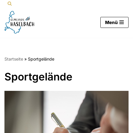
Zum
Menü
Inhalt
springen
Startseite
»
Sportgelände
Sportgelände