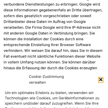
verbundene Dienstleistungen zu erbringen. Google wird
diese Informationen gegebenenfalls an Dritte übertragen,
sofern dies gesetzlich vorgeschrieben oder soweit
Drittanbieter diese Daten im Auftrag von Google
verarbeiten. Die Firma Google wird Ihre IP-Adresse nicht
mit anderen Google Daten in Verbindung bringen. Sie
können die Installation der Cookies durch eine
entsprechende Einstellung Ihrer Browser Software
verhindern. Wir weisen Sie darauf hin, dass Sie in diesem
Fall eventuell nicht sämtliche Funktionen dieser Website
in vollem Umfang nutzen können. Sie können darüber
hinaus die Erfassung der durch die Cookies erzeugten
und auf Ihre Nutzung der Website bezogenen Daten (inkl.
Cookie-Zustimmung
Ihrer IP-Adresse) an Google sowie die Verarbeitung dieser
verwalten
Daten durch Google verhindern. Nähere Informationen zu
Google Analytics und Google Datenschutz hierzu finden
Um ein optimales Erlebnis zu bieten, verwenden wir
Sie unter
http://tools.google.com/dlpage/gaoptout?
Technologien wie Cookies, um Geräteinformationen zu
hl=de
bzw.
speichern und/oder darauf zuzugreifen. Wenn Sie Ihre