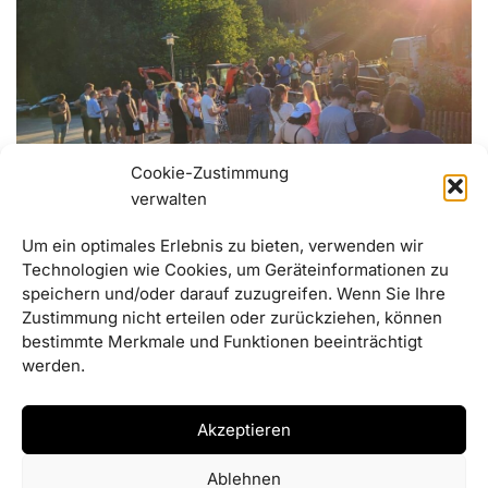
Cookie-Zustimmung
verwalten
Um ein optimales Erlebnis zu bieten, verwenden wir
Landes-Jury kommt am Dienstag
Technologien wie Cookies, um Geräteinformationen zu
03/07/2025
speichern und/oder darauf zuzugreifen. Wenn Sie Ihre
Zustimmung nicht erteilen oder zurückziehen, können
Landes-Jury kommt am Dienstag nach Haselbach.
bestimmte Merkmale und Funktionen beeinträchtigt
werden.
Akzeptieren
Ablehnen