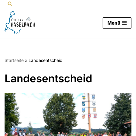
Zum
Menü
Inhalt
springen
Startseite
»
Landesentscheid
Landesentscheid