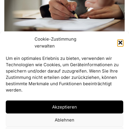
Cookie-Zustimmung
Bericht aus dem Gemeinderat
verwalten
30/09/2025
Um ein optimales Erlebnis zu bieten, verwenden wir
Technologien wie Cookies, um Geräteinformationen zu
Bebauungsplan wird geändert
speichern und/oder darauf zuzugreifen. Wenn Sie Ihre
Gemeinderat billigt Deckblatt für Schmelling II –
Zustimmung nicht erteilen oder zurückziehen, können
Diskussion über hauptamtlichen Bürgermeister
bestimmte Merkmale und Funktionen beeinträchtigt
werden.
Akzeptieren
Ablehnen