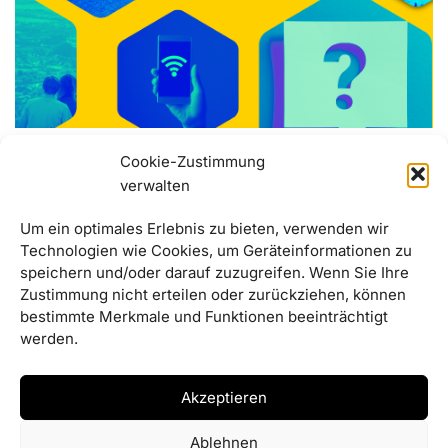
Jugendliche entscheiden selbst über
Cookie-Zustimmung
Mittelverwendung
verwalten
12/01/2026
Um ein optimales Erlebnis zu bieten, verwenden wir
Technologien wie Cookies, um Geräteinformationen zu
Die Gemeinde möchte bessere Einrichtungen und
speichern und/oder darauf zuzugreifen. Wenn Sie Ihre
Treffpunkte für junge Menschen schaffen. Entscheiden
Zustimmung nicht erteilen oder zurückziehen, können
sollen darüber die Jugendlichen selbst.
bestimmte Merkmale und Funktionen beeinträchtigt
werden.
Akzeptieren
Ablehnen