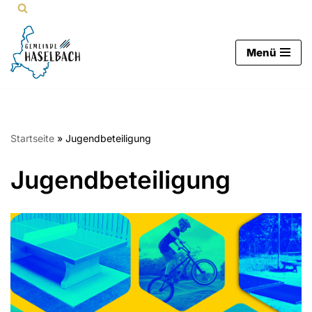
Zum
Menü
Inhalt
springen
Startseite
»
Jugendbeteiligung
Jugendbeteiligung