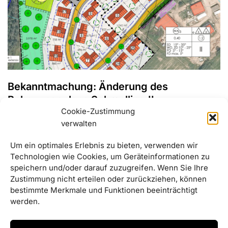
Bekanntmachung: Änderung des
Bebauungsplans Schmelling II
Cookie-Zustimmung
29/09/2025
verwalten
Der Gemeinderat Haselbach hat in seiner Sitzung am
Um ein optimales Erlebnis zu bieten, verwenden wir
25.09.2025 die Änderung des Bebauungsplanes WA
Technologien wie Cookies, um Geräteinformationen zu
Schmelling II mit Deckblatt Nr. 01 als Satzung beschlossen.
speichern und/oder darauf zuzugreifen. Wenn Sie Ihre
Die entsprechenden Unterlagen finden Sie hier zum
Zustimmung nicht erteilen oder zurückziehen, können
Download.
bestimmte Merkmale und Funktionen beeinträchtigt
werden.