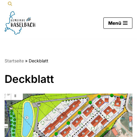
Zum
Menü
Inhalt
springen
Startseite
»
Deckblatt
Deckblatt