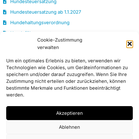
Hundesteuersatzung
Hundesteuersatzung ab 1.1.2027
Hundehaltungsverordnung
Hundeführungssatzung
Cookie-Zustimmung
Kommunalunternehmen
verwalten
Unternehmenssatzung des KU Haselbach
Um ein optimales Erlebnis zu bieten, verwenden wir
Technologien wie Cookies, um Geräteinformationen zu
Sonstiges
speichern und/oder darauf zuzugreifen. Wenn Sie Ihre
Zustimmung nicht erteilen oder zurückziehen, können
Satzung für den Haselbacher Kirchweihmarkt
bestimmte Merkmale und Funktionen beeinträchtigt
werden.
Hebesatzsatzung für die Grundsteuer 2025
Plakatierungsverordnung
Akzeptieren
Satzung über die Rechtsstellung des Ersten
Bürgermeisters
Ablehnen