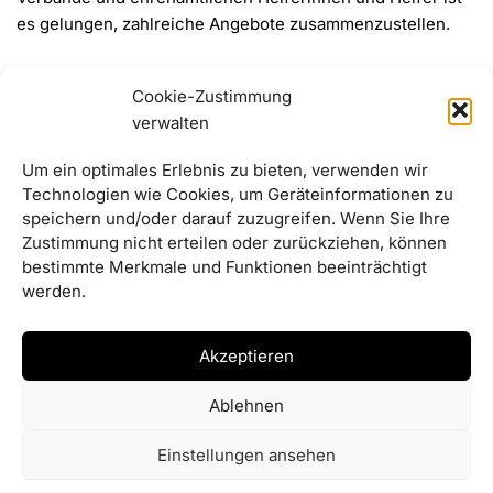
es gelungen, zahlreiche Angebote zusammenzustellen.
Die Anmeldung zu den einzelnen Veranstaltungen erfolgt
Cookie-Zustimmung
gesammelt bis zum
30. Juli 2026
über das
Gemeindebüro
.
verwalten
Ausnahme:
Für den Familienausflug des KDFB erfolgt die
Um ein optimales Erlebnis zu bieten, verwenden wir
Technologien wie Cookies, um Geräteinformationen zu
Anmeldung direkt bei Heidi Rauch.
speichern und/oder darauf zuzugreifen. Wenn Sie Ihre
Zustimmung nicht erteilen oder zurückziehen, können
Das vollständige Programm steht nachfolgend als PDF
bestimmte Merkmale und Funktionen beeinträchtigt
zum Download bereit.
werden.
Flyer Ferienprogramm Haselbach 2026_final
Herunterladen
Akzeptieren
Ablehnen
Einstellungen ansehen
© Gemeinde Haselbach | 2026 |
Erstellt von ADJOMI